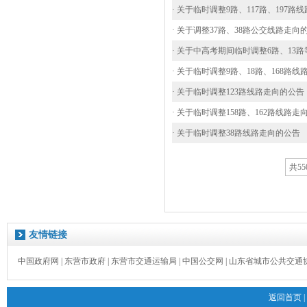
· 关于临时调整9路、117路、197路
· 关于调整37路、38路公交线路走向
· 关于中高考期间临时调整6路、13
· 关于临时调整9路、18路、168路
· 关于临时调整123路线路走向的公告
· 关于临时调整158路、162路线路走
· 关于临时调整38路线路走向的公告
共55
友情链接
中国政府网
|
东营市政府
|
东营市交通运输局
|
中国公交网
|
山东省城市公共交通
返回首页
|