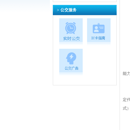
> 公交服务
能
定
式