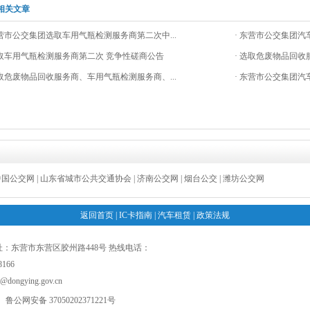
相关文章
东营市公交集团选取车用气瓶检测服务商第二次中...
· 东营市公交集团汽
选取车用气瓶检测服务商第二次 竞争性磋商公告
· 选取危废物品回收
选取危废物品回收服务商、车用气瓶检测服务商、...
· 东营市公交集团汽
中国公交网
|
山东省城市公共交通协会
|
济南公交网
|
烟台公交
|
潍坊公交网
返回首页
|
IC卡指南
|
汽车租赁
|
政策法规
：东营市东营区胶州路448号 热线电话：
8166
@dongying.gov.cn
鲁公网安备 37050202371221号