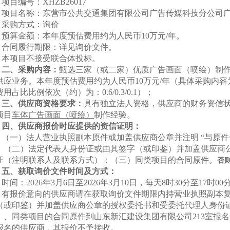
项目编号：
XHZB
2
6017
项目名称：
东营市公共交通集团有限公司广告传媒科技分公司
采购方式：询价
预算金额：
本年度预估费用约为人民币
10万元/年。
合同履行期限：详见询价文件。
本项目不接受联合体投标。
二、采购内容：
甄选三家（或二家）优质
广告画面（喷绘）制
供应业务
。
本年度预估费用约为人民币
10万元/年（具体采购内
用占比比例依次（约）为：0.6/0.3/0.1）；
三、供应商资格要求：
具有独立法人资格，供应商的财务资信
项目
车体
广告画面（喷绘）
制作经验
。
四
、供应商报价时应提供的资信证明：
（一）法人营业执照副本原件或加盖供应商公章并注明
“与原
，
（
二
）
法定代表人身份证或由其签字
（
或印鉴
）
并加盖供应商
证
（
注明联系人及联系方式
）；（
三
）
同类项目的
合同原件
。
否
五
、
获取询价文件时间及
方式：
时间：
2026
年
3
月
6
日至
2026
年
3
月
10
日，每天
8
时
30
分至
17
时
00
有报价意向的供应商请在
获取询价文件
期限内持营业执照副本
（
或印鉴
）
并加盖供应商公章的授权委托书和受委托代理人身份
）
、
同类项目的
合同原件
到山东新汇建设集团有限公司
213室
报名
报名的供应商，其报价不予接收。