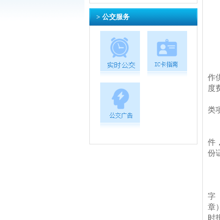
> 公交服务
作
度费
类
件
份
字
章
时