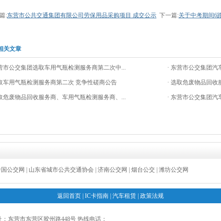
篇:
东营市公共交通集团有限公司劳保用品采购项目 成交公示
下一篇:
关于中考期间6
相关文章
东营市公交集团选取车用气瓶检测服务商第二次中...
· 东营市公交集团汽
选取车用气瓶检测服务商第二次 竞争性磋商公告
· 选取危废物品回收
选取危废物品回收服务商、车用气瓶检测服务商、...
· 东营市公交集团汽
中国公交网
|
山东省城市公共交通协会
|
济南公交网
|
烟台公交
|
潍坊公交网
返回首页
|
IC卡指南
|
汽车租赁
|
政策法规
：东营市东营区胶州路448号 热线电话：