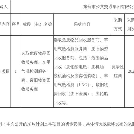
购人
东营市公共交通集团有限公
采购
采
要内容
序号
标段（包）名称
采购内容
方式
划
选取危废物品回收服务商、车
用气瓶检测服务商、废旧物资
选取危废物品回
回收服务商。包括：危废物品
收服务商、车用
回收（废铅酸电瓶、废机油、
竞争性
购项目
1
气瓶检测服务
20
废机油桶及废弃包装物）、车
磋商
商、废旧物资回
用气瓶检测（LNG）、废旧物
收服务商
资回收（废旧金属）、废轮胎
回收等。
 明：本次公开的采购计划是本项目的初步安排，具体情况以最终发布的采