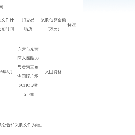
司
购文件计
拟交易
采购估算金额
备注
发布时间
场所
（万元）
东营市东营
区东四路58
号黄河三角
26年6月
入围资格
洲国际广场
SOHO 2幢
1617室
购公告和采购文件为准。