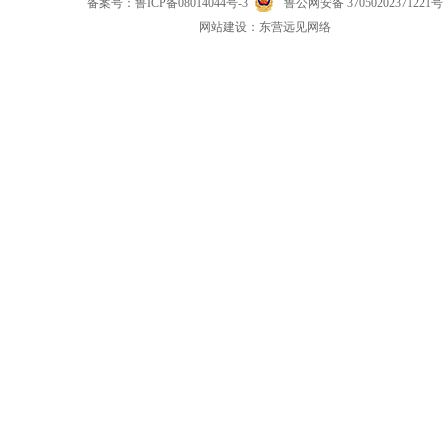
备案号：
鲁ICP备08014044号-3
鲁公网安备 37050202371221号
网
站
建设：
东营远见网络