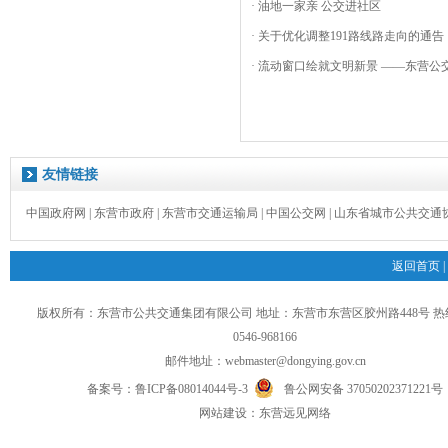
· 油地一家亲 公交进社区
· 关于优化调整191路线路走向的通告
· 流动窗口绘就文明新景 ——东营公交
友情链接
中国政府网
|
东营市政府
|
东营市交通运输局
|
中国公交网
|
山东省城市公共交通
返回首页
|
版权所有：东营市公共交通集团有限公司 地址：东营市东营区胶州路448号 
0546-968166
邮件地址：
webmaster@dongying.gov.cn
备案号：
鲁ICP备08014044号-3
鲁公网安备 37050202371221号
网
站
建设：
东营远见网络