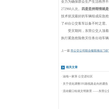
全力为确保群众生产生活秩序不
272960人次。
四是坚持雨情就是
技术状况最好的车辆组成应急抢
了40台公交客车以备不时之需。
受灾期间，东营公交人顶着狂
执行紧急抢险救灾任务出动车辆
上一篇:
市公交公司联合银联推出“5折
相关文章
· 油地一家亲 公交进社区
· 关于优化调整191路线路走向的通告
· 流动窗口绘就文明新景 ——东营公交