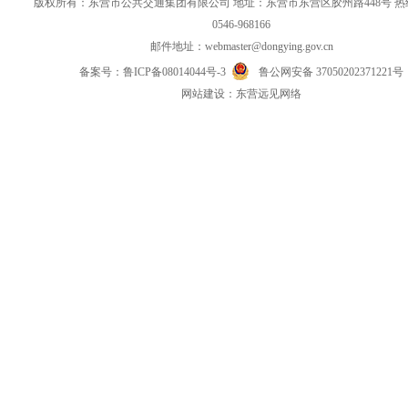
版权所有：东营市公共交通集团有限公司 地址：东营市东营区胶州路448号 
0546-968166
邮件地址：
webmaster@dongying.gov.cn
备案号：
鲁ICP备08014044号-3
鲁公网安备 37050202371221号
网
站
建设：
东营远见网络