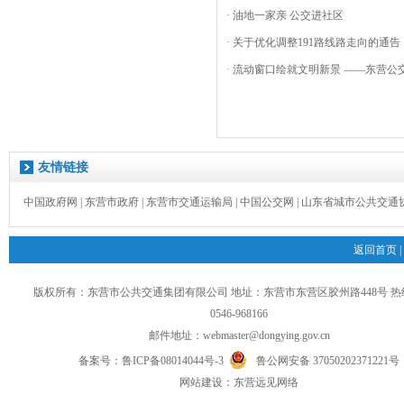
· 油地一家亲 公交进社区
· 关于优化调整191路线路走向的通告
· 流动窗口绘就文明新景 ——东营公交
友情链接
中国政府网
|
东营市政府
|
东营市交通运输局
|
中国公交网
|
山东省城市公共交通
返回首页
|
版权所有：东营市公共交通集团有限公司 地址：东营市东营区胶州路448号 
0546-968166
邮件地址：
webmaster@dongying.gov.cn
备案号：
鲁ICP备08014044号-3
鲁公网安备 37050202371221号
网
站
建设：
东营远见网络