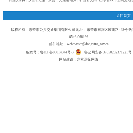
中国政府网
|
东营市政府
|
东营市交通运输局
|
中国公交网
|
山东省城市公共交通
返回首页
|
版权所有：东营市公共交通集团有限公司 地址：东营市东营区胶州路448号 
0546-968166
邮件地址：
webmaster@dongying.gov.cn
备案号：
鲁ICP备08014044号-3
鲁公网安备 37050202371221号
网
站
建设：
东营远见网络