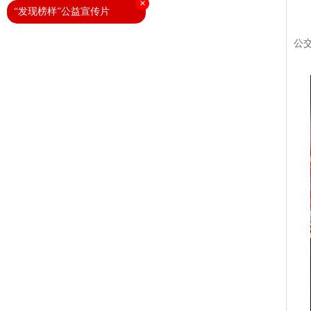
×
“发现榜样”公益宣传片
随
公