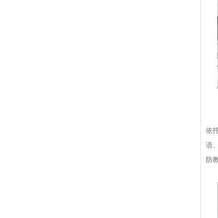
该
依
语
防