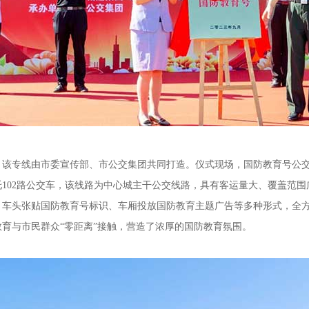
专线由市委宣传部、市公交集团共同打造。仪式现场，国防教育号公交
托102路公交车，该线路为中心城主干公交线路，具有客运量大、覆盖范
、车头张贴国防教育号标识、车厢投放国防教育主题广告等多种形式，全
教育与市民群众“零距离”接触，营造了浓厚的国防教育氛围。