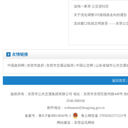
· 油地一家亲 公交进社区
· 关于优化调整191路线路走向的通告
· 流动窗口绘就文明新景 ——东营公交
友情链接
中国政府网
|
东营市政府
|
东营市交通运输局
|
中国公交网
|
山东省城市公共交通
返回首页
|
版权所有：东营市公共交通集团有限公司 地址：东营市东营区胶州路448号 
0546-968166
邮件地址：
webmaster@dongying.gov.cn
备案号：
鲁ICP备08014044号-3
鲁公网安备 37050202371221号
网
站
建设：
东营远见网络