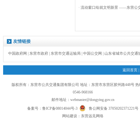
· 流动窗口绘就文明新景 ——东营公交
友情链接
中国政府网
|
东营市政府
|
东营市交通运输局
|
中国公交网
|
山东省城市公共交通
返回首页
|
版权所有：东营市公共交通集团有限公司 地址：东营市东营区胶州路448号 
0546-968166
邮件地址：
webmaster@dongying.gov.cn
备案号：
鲁ICP备08014044号-3
鲁公网安备 37050202371221号
网
站
建设：
东营远见网络