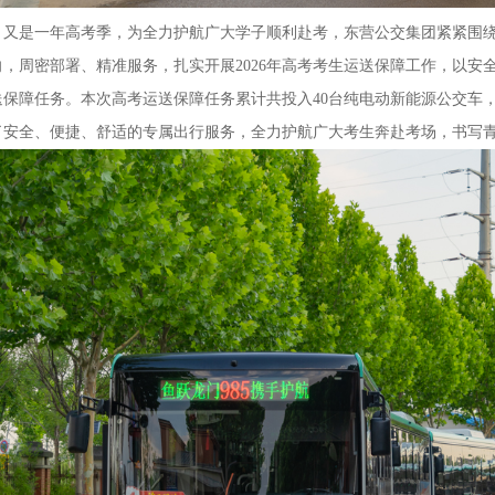
又是一年高考季，为全力护航广大学子顺利赴考，东营公交集团紧紧围
向，周密部署、精准服务，扎实开展2026年高考考生运送保障工作，以安
送保障任务。本次高考运送保障任务累计共投入40台纯电动新能源公交车，累
了安全、便捷、舒适的专属出行服务，全力护航广大考生奔赴考场，书写