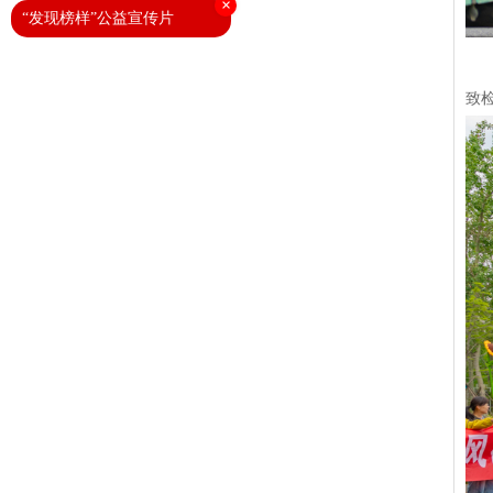
×
“发现榜样”公益宣传片
致