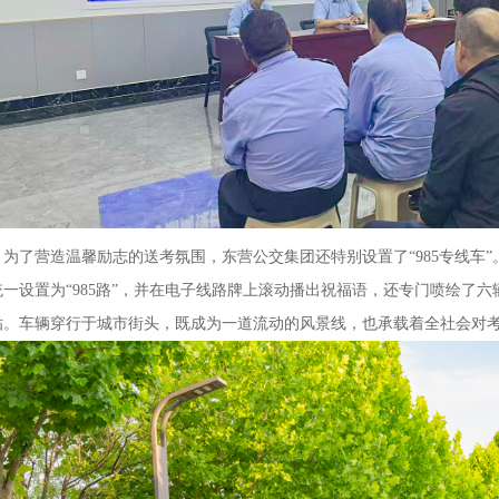
为了营造温馨励志的送考氛围，东营公交集团还特别设置了“985专线车
统一设置为“985路”，并在电子线路牌上滚动播出祝福语，还专门喷绘了
贴。车辆穿行于城市街头，既成为一道流动的风景线，也承载着全社会对