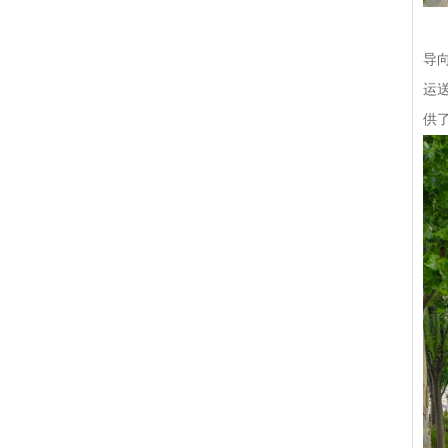
导
运
供