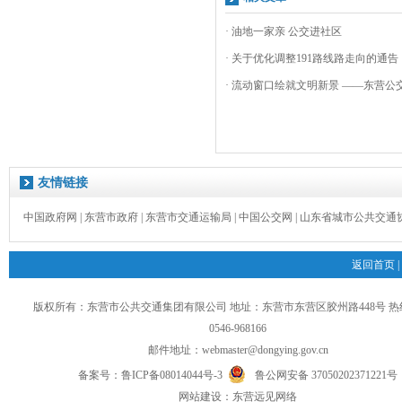
· 油地一家亲 公交进社区
· 关于优化调整191路线路走向的通告
· 流动窗口绘就文明新景 ——东营公交
友情链接
中国政府网
|
东营市政府
|
东营市交通运输局
|
中国公交网
|
山东省城市公共交通
返回首页
|
版权所有：东营市公共交通集团有限公司 地址：东营市东营区胶州路448号 
0546-968166
邮件地址：
webmaster@dongying.gov.cn
备案号：
鲁ICP备08014044号-3
鲁公网安备 37050202371221号
网
站
建设：
东营远见网络