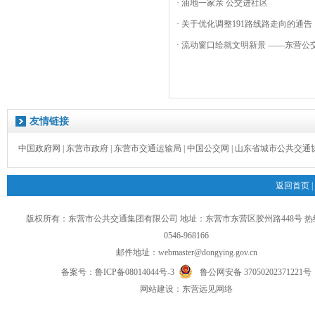
· 油地一家亲 公交进社区
· 关于优化调整191路线路走向的通告
· 流动窗口绘就文明新景 ——东营公交
友情链接
中国政府网
|
东营市政府
|
东营市交通运输局
|
中国公交网
|
山东省城市公共交通
返回首页
|
版权所有：东营市公共交通集团有限公司 地址：东营市东营区胶州路448号 
0546-968166
邮件地址：
webmaster@dongying.gov.cn
备案号：
鲁ICP备08014044号-3
鲁公网安备 37050202371221号
网
站
建设：
东营远见网络