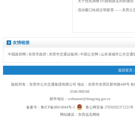
· 关于优化调整191路线路走向的通告
· 流动窗口绘就文明新景 ——东营公交
友情链接
中国政府网
|
东营市政府
|
东营市交通运输局
|
中国公交网
|
山东省城市公共交通
返回首页
|
版权所有：东营市公共交通集团有限公司 地址：东营市东营区胶州路448号 
0546-968166
邮件地址：
webmaster@dongying.gov.cn
备案号：
鲁ICP备08014044号-3
鲁公网安备 37050202371221号
网
站
建设：
东营远见网络