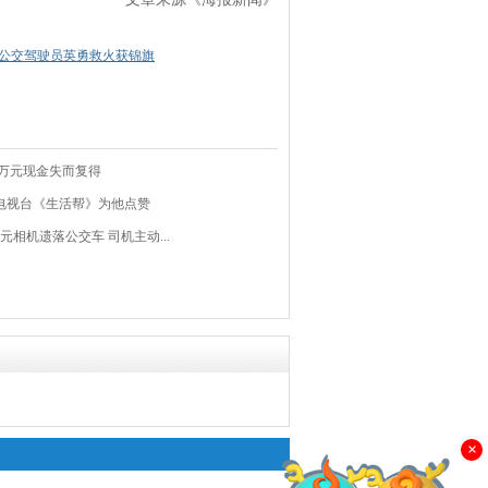
营公交驾驶员英勇救火获锦旗
 万元现金失而复得
东电视台《生活帮》为他点赞
元相机遗落公交车 司机主动...
×