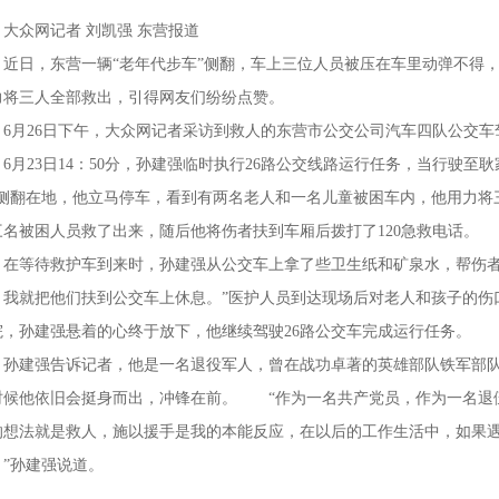
众网记者 刘凯强 东营报道
日，东营一辆“老年代步车”侧翻，车上三位人员被压在车里动弹不得，
力将三人全部救出，引得网友们纷纷点赞。
月26日下午，大众网记者采访到救人的东营市公交公司汽车四队公交车
。6月23日14：50分，孙建强临时执行26路公交线路运行任务，当行驶至
”侧翻在地，他立马停车，看到有两名老人和一名儿童被困车内，他用力将
三名被困人员救了出来，随后他将伤者扶到车厢后拨打了120急救电话。
等待救护车到来时，孙建强从公交车上拿了些卫生纸和矿泉水，帮伤者
，我就把他们扶到公交车上休息。”医护人员到达现场后对老人和孩子的伤口
院，孙建强悬着的心终于放下，他继续驾驶26路公交车完成运行任务。
建强告诉记者，他是一名退役军人，曾在战功卓著的英雄部队铁军部队
时候他依旧会挺身而出，冲锋在前。 “作为一名共产党员，作为一名退
的想法就是救人，施以援手是我的本能反应，在以后的工作生活中，如果
。”孙建强说道。