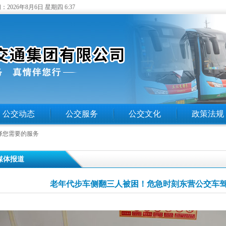
：
2026年8月6日 星期四 6:37
公交动态
公交服务
公交文化
政策法规
择您需要的服务
 媒体报道
老年代步车侧翻三人被困！危急时刻东营公交车