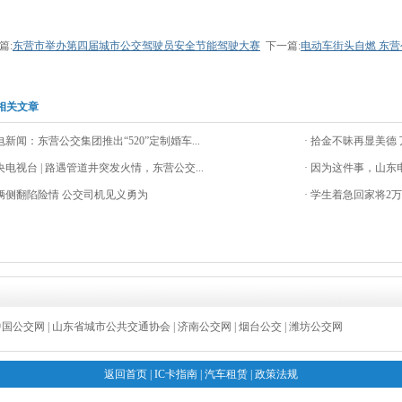
篇:
东营市举办第四届城市公交驾驶员安全节能驾驶大赛
下一篇:
电动车街头自燃 东
相关文章
闪电新闻：东营公交集团推出“520”定制婚车...
· 拾金不昧再显美德
中央电视台 | 路遇管道井突发火情，东营公交...
· 因为这件事，山
车辆侧翻陷险情 公交司机见义勇为
· 学生着急回家将2万
中国公交网
|
山东省城市公共交通协会
|
济南公交网
|
烟台公交
|
潍坊公交网
返回首页
|
IC卡指南
|
汽车租赁
|
政策法规