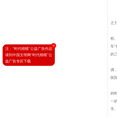
大
近
之
6
程
×
车
注：“时代楷模”公益广告作品
的
请到中国文明网“时代楷模”公
益广告专区下载
在
调
医
孙
的
一
手