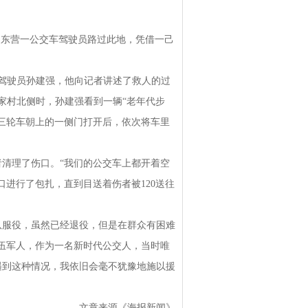
东营一公交车驾驶员路过此地，凭借一己
驾驶员孙建强，他向记者讲述了救人的过
耿家村北侧时，孙建强看到一辆“老年代步
三轮车朝上的一侧门打开后，依次将车里
清理了伤口。“我们的公交车上都开着空
进行了包扎，直到目送着伤者被120送往
服役，虽然已经退役，但是在群众有困难
伍军人，作为一名新时代公交人，当时唯
遇到这种情况，我依旧会毫不犹豫地施以援
文章来源《海报新闻》