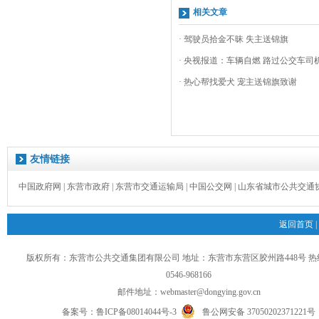
相关文章
· 驾驶员拾金不昧 失主送锦旗
· 央视报道：车辆自燃 路过公交车司
· 热心帮找爱犬 宠主送锦旗致谢
友情链接
中国政府网
|
东营市政府
|
东营市交通运输局
|
中国公交网
|
山东省城市公共交通
返回首页
|
版权所有：东营市公共交通集团有限公司 地址：东营市东营区胶州路448号 
0546-968166
邮件地址：
webmaster@dongying.gov.cn
备案号：
鲁ICP备08014044号-3
鲁公网安备 37050202371221号