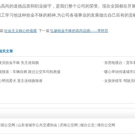
员高尚的道德品质和职业操守，是我们整个公司的荣誉。现在全国都在开
职工学习他这种拾金不昧的精神,为公司各项事业的发展做出自己应有的贡
篇:
社会主义核心价值观
下一篇:
弘扬拾金不昧的高尚品德——李怀芬
相关文章
驾驶员拾金不昧 失主送锦旗
· 东营电视台：货车
央视报道：车辆自燃 路过公交车司机救援
· 暖心举动传递城
热心帮找爱犬 宠主送锦旗致谢
· 女孩坐错车 驾驶
中国公交网
|
山东省城市公共交通协会
|
济南公交网
|
烟台公交
|
潍坊公交网