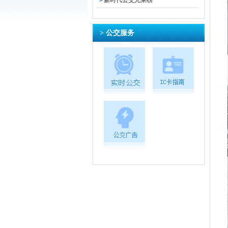
新时代公交光荣榜
>
> 公交服务