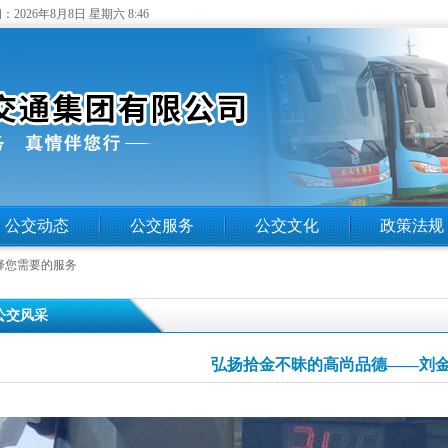
：
2026年8月8日 星期六 8:46
公交动态
公交服务
公交文化
政策法规
择您需要的服务
 公交风采
弘扬拾金不昧的高尚品德——刘