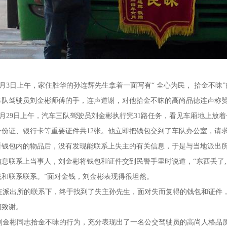
月3日上午，家住胜华的孙连辉先生拿着一面写有“ 全心为民， 拾金不昧
车队驾驶员刘金彬师傅的手，连声道谢，对他拾金不昧的高尚品德连声称
月29日上午，汽车三队驾驶员刘金彬执行完31路任务，看见车厢地上放着
身份证、银行卡等重要证件共12张。他立即把钱包交到了车队办公室，请
看钱包内的物品后，没有发现能联系上失主的有关信息，于是与当地派出
信息联系上当事人，刘金彬将钱包和证件交到民警手里时说道，“东西丢了
找和联系联系。”面对金钱，刘金彬表现得很坦然。
派出所的联系下，终于找到了失主孙先生，面对失而复得的钱包和证件，
门致谢。
金彬同志拾金不昧的行为，充分表现出了一名公交驾驶员的高尚人格品质