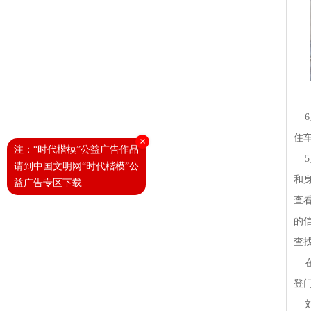
6
住
×
注：“时代楷模”公益广告作品
5
请到中国文明网“时代楷模”公
和
益广告专区下载
查
的
查
在
登
刘