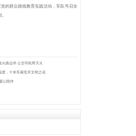
展党的群众路线教育实践活动，车队号召全
献。
着火路边停 公交司机帮灭火
市温度，十米车厢竞开文明之花
员暖心陪伴