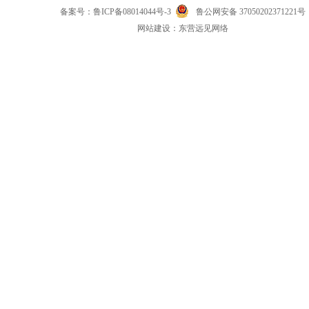
备案号：
鲁ICP备08014044号-3
鲁公网安备 37050202371221号
网
站
建设：
东营远见网络