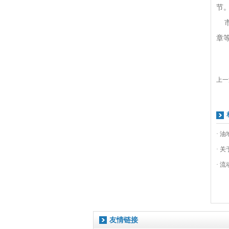
节
市
章
上一
· 
· 
· 
友情链接