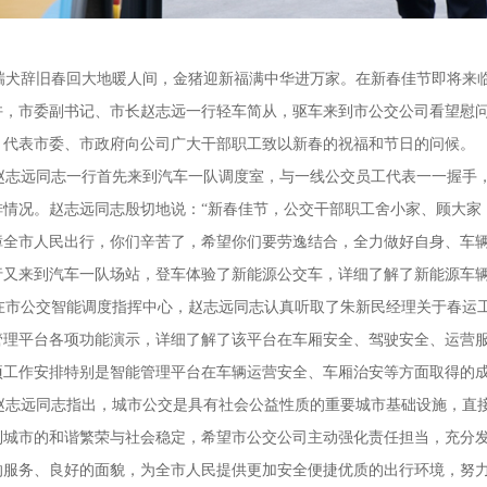
犬辞旧春回大地暖人间，金猪迎新福满中华进万家。在新春佳节即将来临之
许，市委副书记、市长赵志远一行轻车简从，驱车来到市公交公司看望慰
，代表市委、市政府向公司广大干部职工致以新春的祝福和节日的问候。
志远同志一行首先来到汽车一队调度室，与一线公交员工代表一一握手，
排情况。赵志远同志殷切地说：“新春佳节，公交干部职工舍小家、顾大家
障全市人民出行，你们辛苦了，希望你们要劳逸结合，全力做好自身、车辆
行又来到汽车一队场站，登车体验了新能源公交车，详细了解了新能源车
市公交智能调度指挥中心，赵志远同志认真听取了朱新民经理关于春运工
管理平台各项功能演示，详细了解了该平台在车厢安全、驾驶安全、运营
项工作安排特别是智能管理平台在车辆运营安全、车厢治安等方面取得的
志远同志指出，城市公交是具有社会公益性质的重要城市基础设施，直接
到城市的和谐繁荣与社会稳定，希望市公交公司主动强化责任担当，充分
的服务、良好的面貌，为全市人民提供更加安全便捷优质的出行环境，努