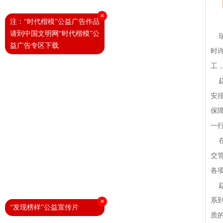
×
注：“时代楷模”公益广告作品
请到中国文明网“时代楷模”公
瑞
益广告专区下载
时
工
赵
安
保
一
在
交
各
赵
系
×
“发现榜样”公益宣传片
质