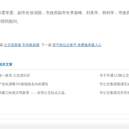
。
委常委、副市长张润国，市政府副市长李俊峰、刘美华、韩利学，市政府
等陪同慰问。
篇:
公交迎新春 车间换新颜
下一篇:
坚守岗位过春节 免费服务暖人心
相关文章
油地一家亲 公交进社区
· 关于开通122路
关于优化调整191路线路走向的通告
· 市公交集团圆满
流动窗口绘就文明新景 ——东营公交站点公益...
· 市公交集团召开庆祝