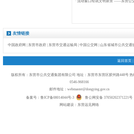
· 流动窗口绘就文明新景 ——东营公交
友情链接
中国政府网
|
东营市政府
|
东营市交通运输局
|
中国公交网
|
山东省城市公共交通
返回首页
|
版权所有：东营市公共交通集团有限公司 地址：东营市东营区胶州路448号 
0546-968166
邮件地址：
webmaster@dongying.gov.cn
备案号：
鲁ICP备08014044号-3
鲁公网安备 37050202371221号
网
站
建设：
东营远见网络