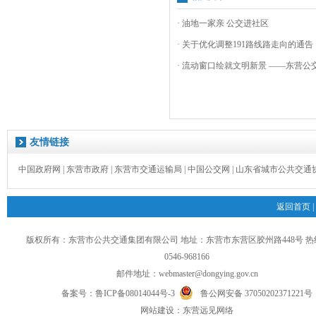
· 油地一家亲 公交进社区
· 关于优化调整191路线路走向的通告
· 流动窗口绘就文明新景 ——东营公交
友情链接
中国政府网
|
东营市政府
|
东营市交通运输局
|
中国公交网
|
山东省城市公共交通
返回首页
|
版权所有：东营市公共交通集团有限公司 地址：东营市东营区胶州路448号 
0546-968166
邮件地址：
webmaster@dongying.gov.cn
备案号：
鲁ICP备08014044号-3
鲁公网安备 37050202371221号
网
站
建设：
东营远见网络