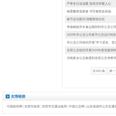
· 严寒冬日送温暖 真情关怀暖人心
· 翰墨飘香迎新春 书写春联送祝福
· 春节走访慰问 情暖辉煌社区
· ​李俊峰副市长春运期间到市公交公
· 2020年市公交公司春节公交运行
· 市公交公司组织开展“学习党史、坚
· 东营公交组织开展2019年度党建资
· 河南新乡公交集团到东营公交考察
共1821条
第一
友情链接
中国政府网
|
东营市政府
|
东营市交通运输局
|
中国公交网
|
山东省城市公共交通