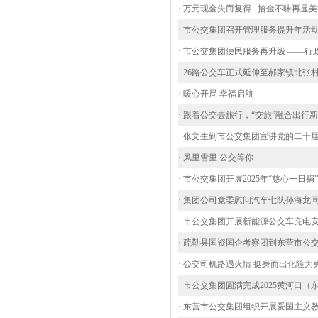
· 万元现金失而复得 拾金不昧再显
· 市公交集团召开管理服务提升年活
· 市公交集团便民服务再升级 ——
· 26路公交车正式延伸至郝家镇北张
· 暖心开局 幸福启航
· 跟着公交去旅行，“交旅”融合出行
· 张文生到市公交集团宣讲党的二十
· 风里雪里 公交等你
· 市公交集团开展2025年“慈心一日捐
· 集团公司党委慰问汽车七队孙海龙
· 市公交集团开展新能源公交车充电
· 疏勒县国资国企考察团到东营市公
· 公交司机路遇火情 挺身而出化险为
· 市公交集团圆满完成2025黄河口
· 东营市公交集团组织开展爱国主义